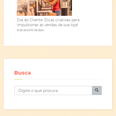
Dia do Cliente: Dicas criativas para
impulsionar as vendas da sua loja!
12 DE AGOSTO DE 2024
Busca
B
u
s
c
a