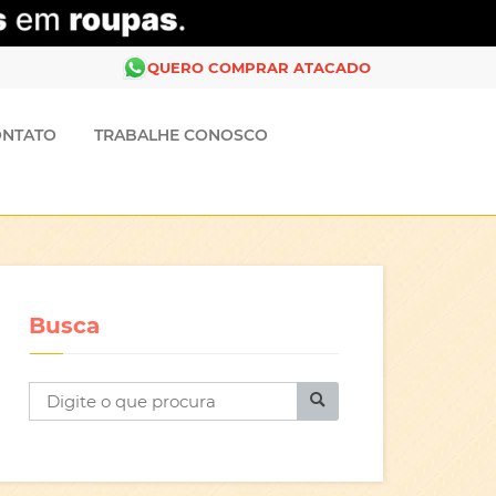
QUERO COMPRAR ATACADO
ONTATO
TRABALHE CONOSCO
Busca
B
u
s
c
a