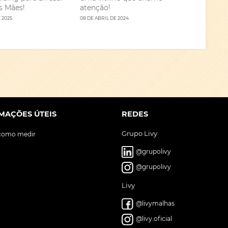
s Mães!
atenção!
 2025
08 DE ABRIL DE 2024
MAÇÕES ÚTEIS
REDES
Grupo Livy
 como medir
@grupolivy
@grupolivy
Livy
@livymalhas
@livy.oficial