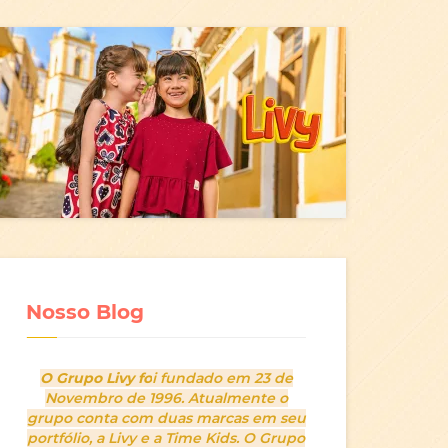
Nosso Blog
O Grupo Livy fo
i fundado em 23 de
Novembro de 1996. Atualmente o
grupo conta com duas marcas em seu
portfólio, a Livy e a Time Kids. O Grupo