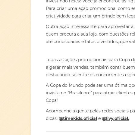
investindo neles! Você já encontrou as fig
Para criar uma ação promocional como ess
criatividade para criar um brinde bem lega
Outra ação interessante para aproveita
quem procura a sua loja, com questões re
até curiosidades e fatos divertidos, que v
Todas as ações promocionais para Copa do
a gerar mais vendas, também contribuem 
destacando-se entre os concorrentes e 
A Copa do Mundo pode ser uma ótima opo
invista no “Brasilcore” para atrair clientes
Copa!
Acompanhe a gente pelas redes sociais p
dicas:
@timekids.oficial
e
@livy.oficial.