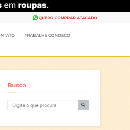
QUERO COMPRAR ATACADO
ONTATO
TRABALHE CONOSCO
Busca
B
u
s
c
a