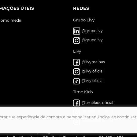
MAÇÕES ÚTEIS
REDES
Grupo Livy
 como medir
@grupolivy
@grupolivy
Livy
@livymalhas
@livy.oficial
@livy.oficial
Time Kids
@timekids.oficial
@timekids.oficial
lhorar sua experiência de compra e personalizar anúncios, ao contin
@timekids.oficial
Grupo Livy - CNPJ: 01.797.217/0001-37