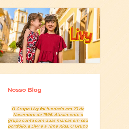
Nosso Blog
O Grupo Livy fo
i fundado em 23 de
Novembro de 1996. Atualmente o
grupo conta com duas marcas em seu
portfólio, a Livy e a Time Kids. O Grupo