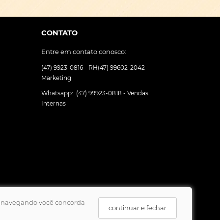
CONTATO
Entre em contato conosco:
(47) 9923-0816 - RH
(47) 99602-2042 -
Marketing
Whatsapp:
(47) 99923-0818 - Vendas
Internas
uar navegando você concorda
continuar e fechar