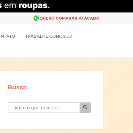
QUERO COMPRAR ATACADO
ONTATO
TRABALHE CONOSCO
Busca
B
u
s
c
a