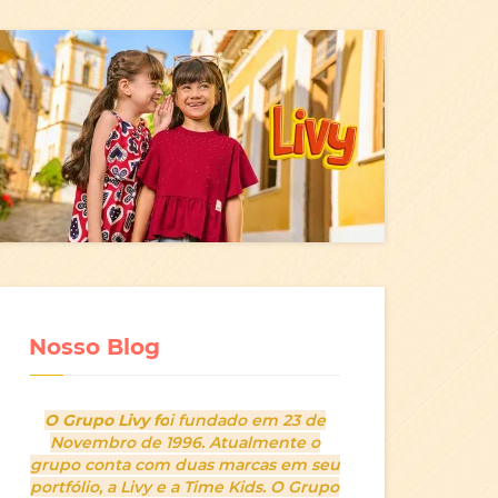
Nosso Blog
O Grupo Livy fo
i fundado em 23 de
Novembro de 1996. Atualmente o
grupo conta com duas marcas em seu
portfólio, a Livy e a Time Kids. O Grupo