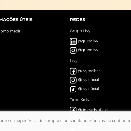
MAÇÕES ÚTEIS
REDES
Grupo Livy
 como medir
@grupolivy
@grupolivy
Livy
@livymalhas
@livy.oficial
@livy.oficial
Time Kids
@timekids.oficial
@timekids.oficial
lhorar sua experiência de compra e personalizar anúncios, ao contin
@timekids.oficial