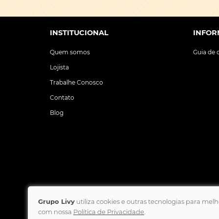
INSTITUCIONAL
INFOR
Quem somos
Guia de
Lojista
Trabalhe Conosco
Contato
Blog
Grupo Livy
utiliza cookies e outras tecnologias para me
com nossa
Política de Privacidade
.